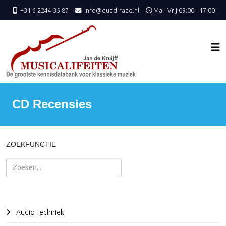
+31 6 2244 35 87
info@quad-raad.nl
Ma - Vrij 09:00 - 17:00
CD Recensies
ZOEKFUNCTIE
Zoeken
Audio Techniek